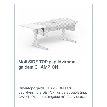
Moll SIDE TOP papildvirsma
galdam CHAMPION
Izmantojot galda CHAMPION sānu
papildvirsmu SIDE TOP, jūs varat paplašināt
CHAMPION rakstāmgalda mācību vietas
platību.Papildvirsmu var uzstādīt gan galda
kreisajā, gan labajā pusē un to var regulēt