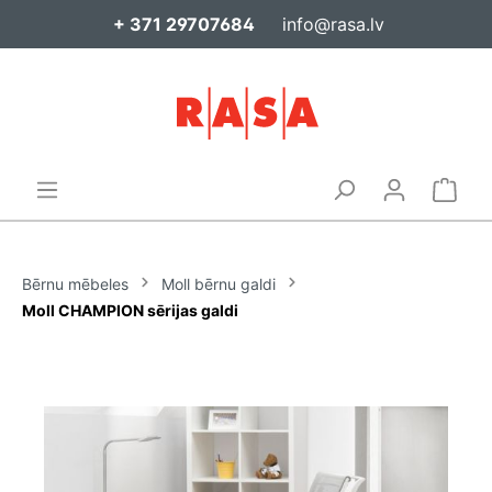
+ 371 29707684
info@rasa.lv
Bērnu mēbeles
Moll bērnu galdi
Moll CHAMPION sērijas galdi