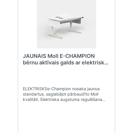
JAUNAIS Moll E-CHAMPION
bērnu aktīvais galds ar elektrisku
augstuma regulēšanu
ELEKTRISKSe-Champion nosaka jaunus
standartus, saglabājot pārbaudīto Moll
kvalitāti. Elektriska augstuma regulēšana
diapazonā no 63 līdz 128 cm, slīpumā
regulējams galda virsmas segments,
daudzpusīgas paplašināšanas iespējas uz
aizmuguri un sāniem, un ražots
Vācijā.AKCENTIIekļautas astoņas maināmas
akcentu krāsas, kas veicina radošumu un