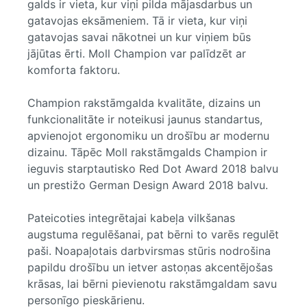
galds ir vieta, kur viņi pilda mājasdarbus un
gatavojas eksāmeniem. Tā ir vieta, kur viņi
gatavojas savai nākotnei un kur viņiem būs
jājūtas ērti. Moll Champion var palīdzēt ar
komforta faktoru.
Champion rakstāmgalda kvalitāte, dizains un
funkcionalitāte ir noteikusi jaunus standartus,
apvienojot ergonomiku un drošību ar modernu
dizainu. Tāpēc Moll rakstāmgalds Champion ir
ieguvis starptautisko Red Dot Award 2018 balvu
un prestižo German Design Award 2018 balvu.
Pateicoties integrētajai kabeļa vilkšanas
augstuma regulēšanai, pat bērni to varēs regulēt
paši. Noapaļotais darbvirsmas stūris nodrošina
papildu drošību un ietver astoņas akcentējošas
krāsas, lai bērni pievienotu rakstāmgaldam savu
personīgo pieskārienu.