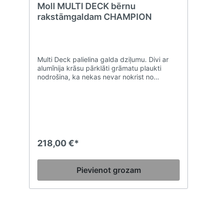
Moll MULTI DECK bērnu
rakstāmgaldam CHAMPION
Multi Deck palielina galda dziļumu. Divi ar
alumīnija krāsu pārklāti grāmatu plaukti
nodrošina, ka nekas nevar nokrist no
sāniem.Platums 120 cm – Dziļums 30 cm –
Augstums 10 cm – Svars 6,8 kgPiezīme: nav
pieejama KOMPAKTA versija
218,00 €*
Pievienot grozam