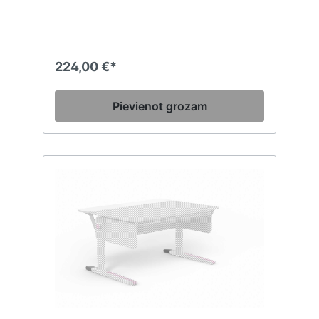
neatkarīgi no galda virsmas, izmantojot
manuālu augstuma regulēšanu.Izmēri: 40 cm
x 72 cmSvars: 7,5 kg
224,00 €*
Pievienot grozam