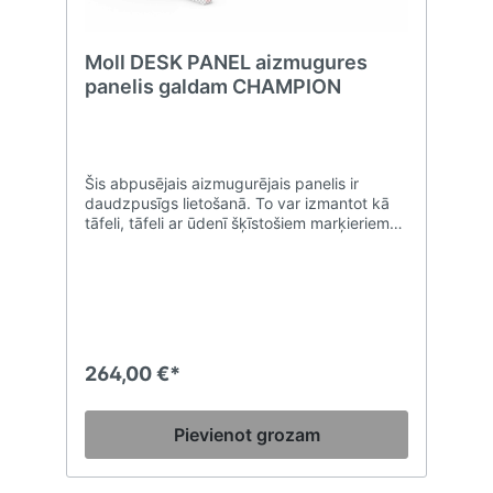
Moll DESK PANEL aizmugures
panelis galdam CHAMPION
Šis abpusējais aizmugurējais panelis ir
daudzpusīgs lietošanā. To var izmantot kā
tāfeli, tāfeli ar ūdenī šķīstošiem marķieriem
un magnētu tāfeli. Lietotājs izlemj, uz kuru
galda pusi tas ir vērsts.Platums 120 cm –
Dziļums 6 cm – Augstums 25 cm – Svars 7,2
kgPiezīme: nav pieejams COMPACT versijai
264,00 €*
Pievienot grozam