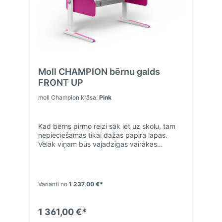
ir atkāpies no tradicionālā biroja mēbeļu
izskata ar savu vienmērīgo dizainu un
dabisko stilu, parādot savu augsto
meistarību un optimālo pielāgošanās
spēju.CHAMPION LEFT UP: dalīta virsmas
slīpuma regulēšana, lieliski piemērota
labročiem.120 × 72 cm, ar 69 × 52 cm
regulējama slīpuma virsmu
Moll CHAMPION bērnu galds
FRONT UP
moll Champion krāsa:
Pink
Kad bērns pirmo reizi sāk iet uz skolu, tam
nepieciešamas tikai dažas papīra lapas.
Vēlāk viņam būs vajadzīgas vairākas
grāmatas. Un vēlāk, dators. Tāpēc ir
brīnišķīgi, ja galdu var elastīgi un pēc
vajadzības palielināt. Kā arī šodien nevienam
nav zināms, kas viņa bērnam būs vajadzīgs
Varianti no
1 237,00 €*
rīt. Tāpēc, Moll piedāvā 5 gadu pieejamības
garantiju papildaprīkojumam.Galda
augstums un regulējama galda virsma
1 361,00 €*
nodrošina veselīgu stāju un veicina labus