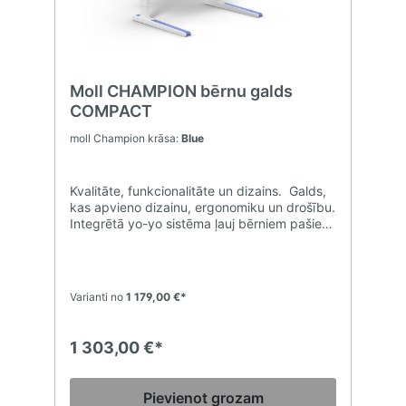
Moll CHAMPION bērnu galds
COMPACT
moll Champion krāsa:
Blue
Kvalitāte, funkcionalitāte un dizains. Galds,
kas apvieno dizainu, ergonomiku un drošību.
Integrētā yo-yo sistēma ļauj bērniem pašiem
viegli pielāgot galda augstumu un darba
virsmas slīpumu. Noapaļotie stūri palielina
drošību. Champion ir izcils dizains: 2012.
gadā iegūta starptautiskā Red Dot dizaina
Varianti no
1 179,00 €*
balva. CHAMPION COMPACT galds
samazināta CHAMPION galda
versija.Izmēri: Platums 90cm, Dziļums 72
1 303,00 €*
cm, Augstums 53-82 cm.
Pievienot grozam