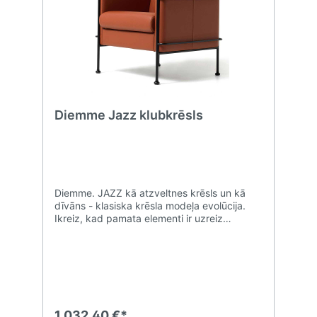
Diemme Jazz klubkrēsls
Diemme. JAZZ kā atzveltnes krēsls un kā
dīvāns - klasiska krēsla modeļa evolūcija.
Ikreiz, kad pamata elementi ir uzreiz
atpazīstami, detaļām ir nozīme. Atbalsta
rāmim, kas pieejams no hromēta vai matēti
melna lakota tērauda, ir stilīgi noapaļotas
kājas, kas piesaista uzmanību un līdzsvaro
Diemme Jazz polsterējuma linearitāti.
1 032,40 €*