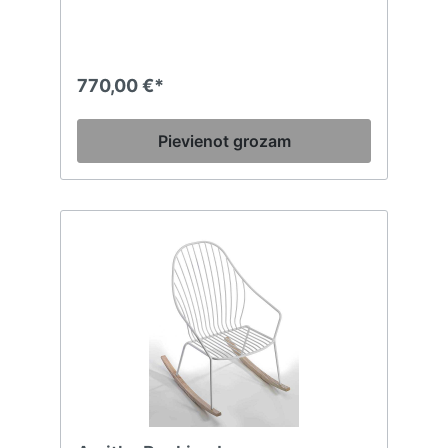
uzmanība detaļām padara Diemme Hall par
ideālu tradicionāliem apstākļiem, kas tomēr
prasa mūsdienīga dizaina pieskārienu.
Diemme Hall klubkrēsls un dīvāni Atzveltnes
krēsls, divvietīgs un trīsvietīgs dīvāns vai
770,00 €*
sola versija ar dižskābarža slāņa rāmi,
polsterēts ar augsta blīvuma poliuretāna
putām. Tumši pelēkas lakotas tērauda kājas.
Pievienot grozam