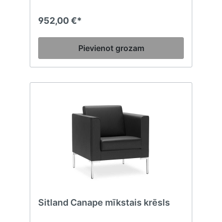
ar ādu, eko-ādu un audumu.
952,00 €*
Pievienot grozam
Sitland Canape mīkstais krēsls