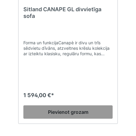
Sitland CANAPE GL divvietīga
sofa
Forma un funkcijaCanapè ir divu un trīs
sēdvietu dīvāns, atzveltnes krēslu kolekcija
ar izteiktu klasisku, regulāru formu, kas
apvienota ar izcilu komfortu, ko var izmantot
jebkura veida vidē. Muguras un sēdekļa
polsterējums no CFC nesaturošām un augsta
blīvuma poliuretāna putām nodrošina
tilpumu kompaktumu un formas
saglabāšanu, savukārt iekšējā konstrukcija,
kas izgatavota no koka, garantē izturību un
1 594,00 €*
stingrību. GL modelis ir bagātināts ar
dekoratīvām šuvēm ar kvadrātveida rakstu.
Pievienot grozam