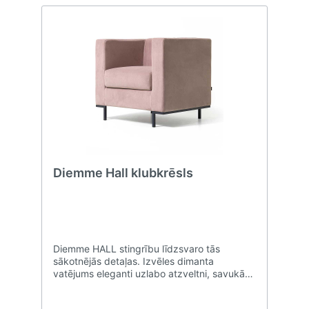
Diemme Hall klubkrēsls
Diemme HALL stingrību līdzsvaro tās
sākotnējās detaļas. Izvēles dimanta
vatējums eleganti uzlabo atzveltni, savukārt
pamatnei ir raksturīgas stūra pēdas, kas
veido kolekcijas moderno ģeometriju. Tieši šī