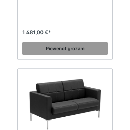
piepildījums. Komforta šarms: līkumainās
formas, kas izveidotas ar poliuretāna
polsterējumu iekšpusē un ko ieskauj
cauruļveida tērauda arhitektoniska
konstrukcija. krēsla elpa ir ideāli piemērota,
lai radītu satriecošus ērtuma apstākļus.
1 481,00 €*
Pievienot grozam