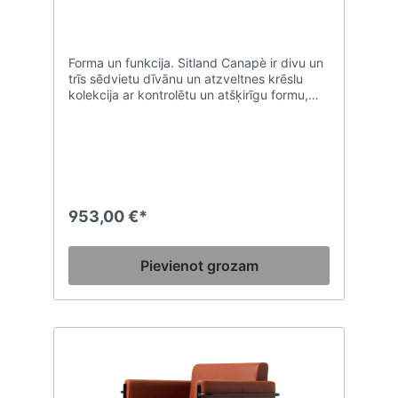
Forma un funkcija. Sitland Canapè ir divu un
trīs sēdvietu dīvānu un atzveltnes krēslu
kolekcija ar kontrolētu un atšķirīgu formu,
kas apvienota ar izcilu komfortu, ko var
izmantot jebkura veida vidē. Muguras un
dziļā sēdekļa polsterējums no CFC
nesaturošām un augsta blīvuma poliuretāna
putām nodrošina tilpumu kompaktumu un
formas saglabāšanu, savukārt iekšējā
konstrukcija, kas izgatavota no koka,
953,00 €*
garantē izturību un stingrību. GL modelis ir
bagātināts ar amatnieku šuvēm ar
kvadrātveida rakstu.
Pievienot grozam