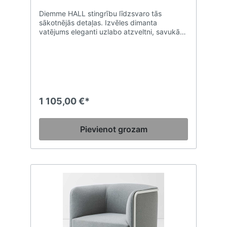
Diemme HALL stingrību līdzsvaro tās
sākotnējās detaļas. Izvēles dimanta
vatējums eleganti uzlabo atzveltni, savukārt
pamatnei ir raksturīgas stūra pēdas, kas
veido kolekcijas moderno ģeometriju. Tieši šī
uzmanība detaļām padara Diemme Hall par
ideālu tradicionāliem apstākļiem, kas tomēr
prasa mūsdienīga dizaina pieskārienu.
Diemme Hall klubkrēsls un dīvāni Atzveltnes
krēsls, divvietīgs un trīsvietīgs dīvāns vai
1 105,00 €*
sola versija ar dižskābarža slāņa rāmi,
polsterēts ar augsta blīvuma poliuretāna
putām. Tumši pelēkas lakotas tērauda kājas.
Pievienot grozam