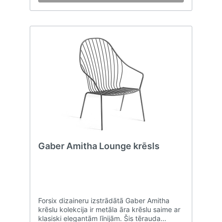
pārvalki, kas visi kopā padara šo moderno
kolekciju piemērotu lietošanai jebkurai
dzīves vajadzībai.
Gaber Amitha Lounge krēsls
Forsix dizaineru izstrādātā Gaber Amitha
krēslu kolekcija ir metāla āra krēslu saime ar
klasiski elegantām līnijām. Šis tērauda