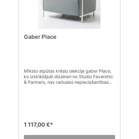
Gaber Place
Mīksto atpūtas krēslu olekcija gaber Place,
ko izstrādājuši dizaineri no Studio Favaretto
& Partners, nav radusies nepieciešamības
dēļ, bet gan tāpēc, ka tas ir sapņa
piepildījums. Komforta šarms: līkumainās
formas, kas izveidotas ar poliuretāna
polsterējumu iekšpusē un ko ieskauj
cauruļveida tērauda arhitektoniska
konstrukcija. krēsla elpa ir ideāli piemērota,
lai radītu satriecošus ērtuma apstākļus.
1 117,00 €*