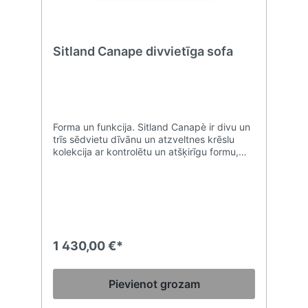
Sitland Canape divvietīga sofa
Forma un funkcija. Sitland Canapè ir divu un
trīs sēdvietu dīvānu un atzveltnes krēslu
kolekcija ar kontrolētu un atšķirīgu formu,
kas apvienota ar izcilu komfortu, ko var
izmantot jebkura veida vidē. Muguras un
dziļā sēdekļa polsterējums no CFC
nesaturošām un augsta blīvuma poliuretāna
putām nodrošina tilpumu kompaktumu un
formas saglabāšanu, savukārt iekšējā
konstrukcija, kas izgatavota no koka,
1 430,00 €*
garantē izturību un stingrību. GL modelis ir
bagātināts ar amatnieku šuvēm ar
kvadrātveida rakstu.
Pievienot grozam