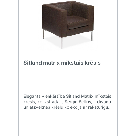
Sitland matrix mīkstais krēsls
Eleganta vienkāršība Sitland Matrix mīkstais
krēsls, ko izstrādājis Sergio Bellins, ir dīvānu
un atzveltnes krēslu kolekcija ar raksturīgu
mūžīgu lineāru ģeometriju. Sitland Matrix
pārliecinošā forma nozīmē, ka to var novietot
visdažādākajos apstākļos, neatkarīgi no tā,
vai tas ir neformāls vai elegants, atkarībā no
izvēlētā polsterējuma veida, kas ir pieejams