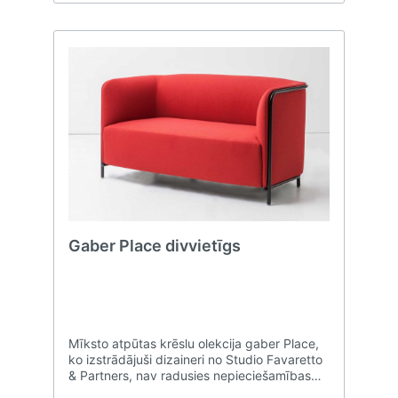
Gaber Place divvietīgs
Mīksto atpūtas krēslu olekcija gaber Place,
ko izstrādājuši dizaineri no Studio Favaretto
& Partners, nav radusies nepieciešamības
dēļ, bet gan tāpēc, ka tas ir sapņa