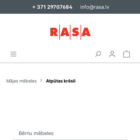
+ 371 29707684
info@rasa.lv
Mājas mēbeles
Atpūtas krēsli
Bērnu mēbeles