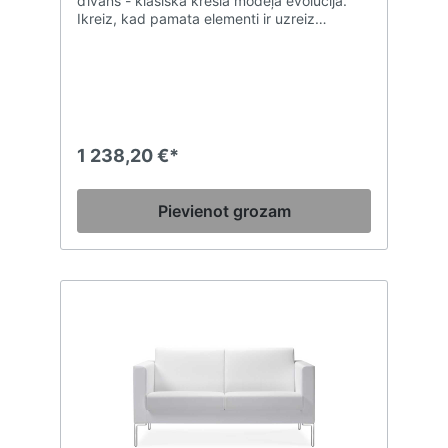
dīvāns - klasiska krēsla modeļa evolūcija.
Ikreiz, kad pamata elementi ir uzreiz
atpazīstami, detaļām ir nozīme. Atbalsta
rāmim, kas pieejams no hromēta vai matēti
melna lakota tērauda, ir stilīgi noapaļotas
kājas, kas piesaista uzmanību un līdzsvaro
Diemme Jazz polsterējuma linearitāti.
1 238,20 €*
Pievienot grozam