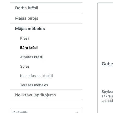
Darba krēsli
Mājas birojs
Mājas mēbeles
Krēsli
Bāra krēsli
Atpūtas krēsli
Gabe
Sofas
Kumodes un plaukti
Terases mēbeles
Spyker 
Noliktavu aprīkojums
sakrauj
un ned
gala r
visa v
Ražotājs