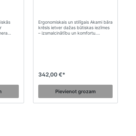
niskās
Ergonomiskais un stilīgais Akami bāra
r
krēsls ietver dažas būtiskas iezīmes
nera
– izsmalcinātību un komfortu.
nijām.
Pateicoties īpašajiem 1034 elipsveida
u
caurumiem Akami kolekcijas
dekli ar
aizmugurē, pats krēsls spēj elpot,
ādās
kamēr lietotājs izjūt vispārēju
 Freedom
labsajūtu pat ilgstošas lietošanas
laikā. Korpusa dizainā integrētais
rokturis atvieglo tā pārvietošanu.
342,00 €*
m
Pievienot grozam