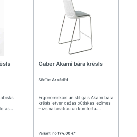
ēsls
Gaber Akami bāra krēsls
Sēdīte:
Ar sēdīti
dabisks
Ergonomiskais un stilīgais Akami bāra
krēsls ietver dažas būtiskas iezīmes
ederas
– izsmalcinātību un komfortu.
ekštelpās,
Pateicoties īpašajiem 1034 elipsveida
u
caurumiem Akami kolekcijas
aredzēts
aizmugurē, pats krēsls spēj elpot,
tam ir
kamēr lietotājs izjūt vispārēju
Varianti no
194,00 €*
rāsu
labsajūtu pat ilgstošas lietošanas