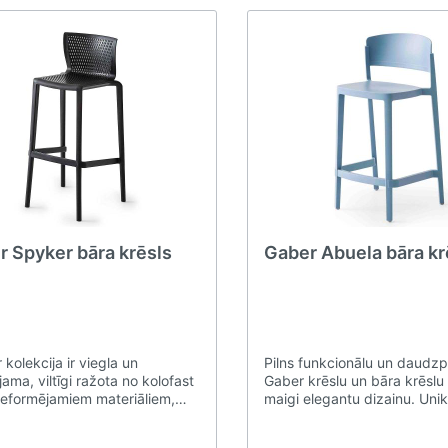
r Spyker bāra krēsls
Gaber Abuela bāra kr
kolekcija ir viegla un
Pilns funkcionālu un daudz
ama, viltīgi ražota no kolofast
Gaber krēslu un bāra krēslu 
eformējamiem materiāliem,
maigi elegantu dizainu. Uni
ezultāta mKSIMĀLA izturība
dižskābarža masīvkoka deta
eida vidēS. Vienkāršība un
aptverošā dizainā rada uzv