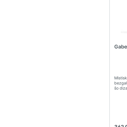
Gaber
Mistisk
bezgal
šo diz
Gaber 
nepārt
jebkur
sēdekl
izvēle
regulē
362,