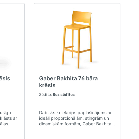
ēsls
Gaber Bakhita 76 bāra
krēsls
Sēdīte:
Bez sēdītes
pusīgu
Dabisks kolekcijas paplašinājums ar
klāsts ar
ideāli proporcionālām, stingrām un
kālas
dinamiskām formām, Gaber Bakhita
ļas tīrā
bāra krēsls ir lieliski piemērots
arošu
jaunam, modernam dzīvesveidam, kā