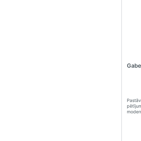
Gaber
Pastāv
pētīju
moder
tehnol
Fuller 
Marka 
izceļa
dizain