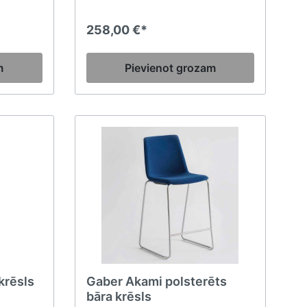
tbilstu
laikā. Korpusa dizainā integrētais
r āra
rokturis atvieglo tā pārvietošanu.
258,00 €*
drošinot
n
m
Pievienot grozam
krēsls
Gaber Akami polsterēts
bāra krēsls