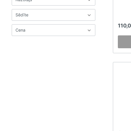
komfor
vajadz
darboj
Sēdīte
pateico
Gaber S
110,
terase
Cena
šarmu.