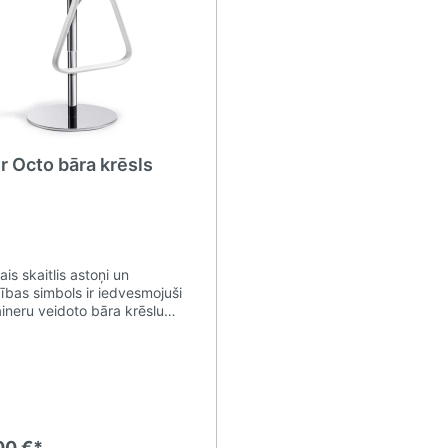
 Octo bāra krēsls
ais skaitlis astoņi un
ības simbols ir iedvesmojuši
aineru veidoto bāra krēslu
OCTO ar būtisku un
rauktu formu, kas spēj mainīt
a interjera izskatu. Grozāmais
is ir standartaprīkojumā. Pēc
s ar gāzes pacēlāju, augstuma
šanas poga atrodas sēdeklī.
00 €*