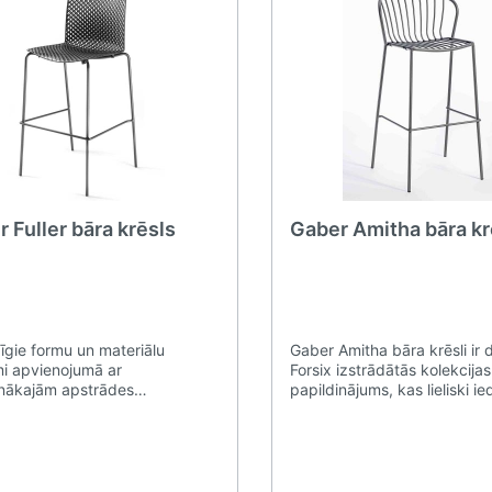
 Fuller bāra krēsls
Gaber Amitha bāra kr
īgie formu un materiālu
Gaber Amitha bāra krēsli ir 
mi apvienojumā ar
Forsix izstrādātās kolekcijas
nākajām apstrādes
papildinājums, kas lieliski i
oģijām ir devuši pamatu Gaber
viesmīlības apstākļos gan i
bāra krēslu kolekcijas izveidi.
gan ārā. Šis tērauda cauruļ
Sadlera izstrādātā kolekcija
saliekamais bāra krēsls ir p
s ar savu neparasto rūtojuma
lietošanai ārpus telpām, un 
u, nepārtrauktu tukšu un pilnu
matēta apdare. Pieejamās k