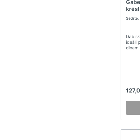
Gabe
krēsl
Sēdīte:
Dabisk
ideāli
dinami
bāra kr
jaunam
arī vi
Pieeja
pateic
vienkār
ārkārtī
127,
un diz
izturīg
ārpus 
krēsla
polster
plašā 