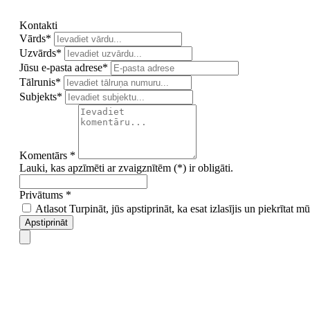
Kontakti
Vārds*
Uzvārds*
Jūsu e-pasta adrese*
Tālrunis*
Subjekts*
Komentārs *
Lauki, kas apzīmēti ar zvaigznītēm (*) ir obligāti.
Privātums *
Atlasot Turpināt, jūs apstiprināt, ka esat izlasījis un piekrītat 
Apstiprināt