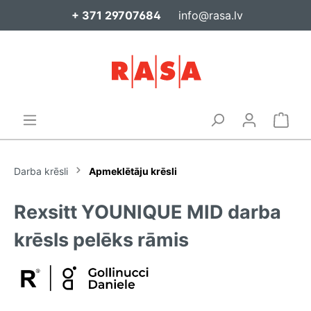
+ 371 29707684
info@rasa.lv
Darba krēsli
Apmeklētāju krēsli
Rexsitt YOUNIQUE MID darba
krēsls pelēks rāmis